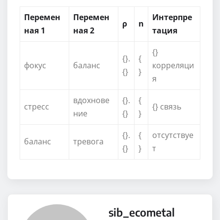
Перемен
Перемен
Интерпре
ρ
n
ная 1
ная 2
тация
{}
{}.
{
фокус
баланс
корреляци
{}
}
я
вдохнове
{}.
{
стресс
{} связь
ние
{}
}
{}.
{
отсутствуе
баланс
тревога
{}
}
т
sib_ecometal