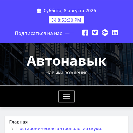
Перейти
Суббота, 8 августа 2026
к
содержимому
8:53:31 PM
Подписаться на нас
Автонавык
Навыки вождения
Главная
Постироническая антропология скуки: