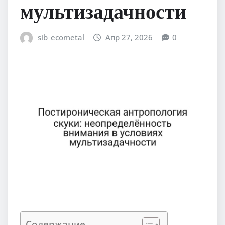
мультизадачности
sib_ecometal
Апр 27, 2026
0
Содержание