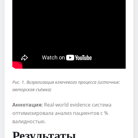
Рис. 1. Визуализация ключевого процесса (источник:
авторская съёмка)
Аннотация:
Real-world evidence система
оптимизировала анализ пациентов с %
валидностью.
Результаты