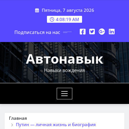
Перейти
Пятница, 7 августа 2026
к
содержимому
4:08:20 AM
Подписаться на нас
Автонавык
Навыки вождения
Главная
Путин — личная жизнь и биография