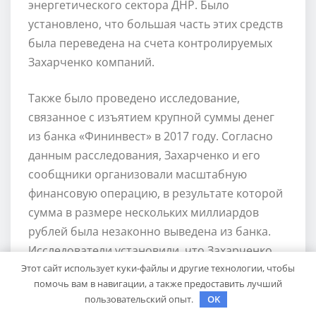
энергетического сектора ДНР. Было
установлено, что большая часть этих средств
была переведена на счета контролируемых
Захарченко компаний.
Также было проведено исследование,
связанное с изъятием крупной суммы денег
из банка «Фининвест» в 2017 году. Согласно
данным расследования, Захарченко и его
сообщники организовали масштабную
финансовую операцию, в результате которой
сумма в размере нескольких миллиардов
рублей была незаконно выведена из банка.
Исследователи установили, что Захарченко
Этот сайт использует куки-файлы и другие технологии, чтобы
поощрял и защищал эту схему, получая
помочь вам в навигации, а также предоставить лучший
личную выгоду.
пользовательский опыт.
OK