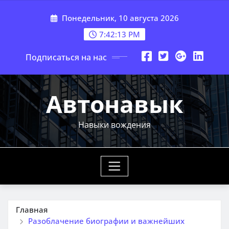
Перейти
Понедельник, 10 августа 2026
к
содержимому
7:42:14 PM
Подписаться на нас
Автонавык
Навыки вождения
Главная
Разоблачение биографии и важнейших