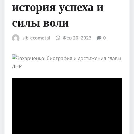
история успеха и
силы воли
sib_ecometal
Фев 20, 2023
0