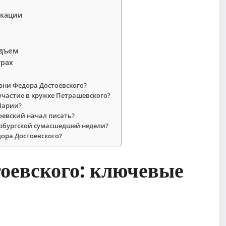
икации
одъем
грах
зни Федора Достоевского?
 участие в кружке Петрашевского?
Марии?
тоевский начал писать?
ербургской сумасшедшей недели?
ора Достоевского?
оевского: ключевые