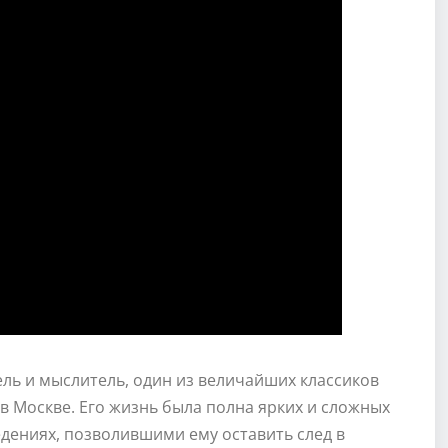
тель и мыслитель, один из величайших классиков
в Москве. Его жизнь была полна ярких и сложных
едениях, позволившими ему оставить след в