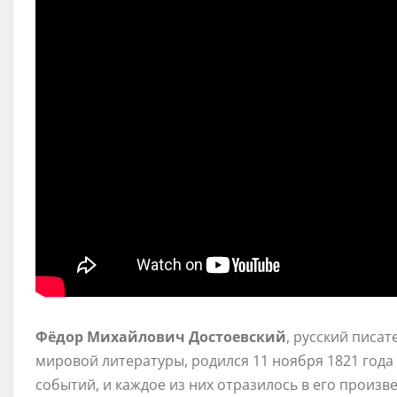
Фёдор Михайлович Достоевский
, русский писа
мировой литературы, родился 11 ноября 1821 года 
событий, и каждое из них отразилось в его произв