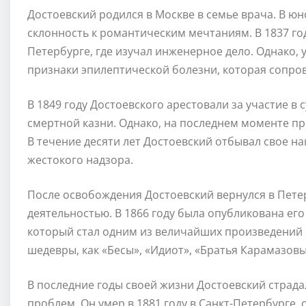
Достоевский родился в Москве в семье врача. В ю
склонность к романтическим мечтаниям. В 1837 го
Петербурге, где изучал инженерное дело. Однако, у
признаки эпилептической болезни, которая сопров
В 1849 году Достоевского арестовали за участие в
смертной казни. Однако, на последнем моменте при
В течение десяти лет Достоевский отбывал свое н
жестокого надзора.
После освобождения Достоевский вернулся в Пете
деятельностью. В 1866 году была опубликована ег
который стал одним из величайших произведений 
шедевры, как «Бесы», «Идиот», «Братья Карамазовы
В последние годы своей жизни Достоевский страда
проблем. Он умер в 1881 году в Санкт-Петербурге,