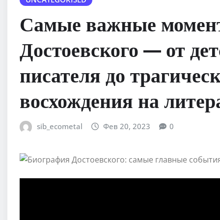
Самые важные момент
Достоевского — от дет
писателя до трагичес
восхождения на лите
sib_ecometal
Фев 20, 2023
0