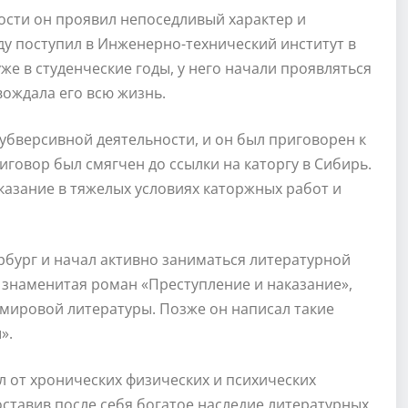
ности он проявил непоседливый характер и
ду поступил в Инженерно-технический институт в
же в студенческие годы, у него начали проявляться
ождала его всю жизнь.
 субверсивной деятельности, и он был приговорен к
говор был смягчен до ссылки на каторгу в Сибирь.
аказание в тяжелых условиях каторжных работ и
рбург и начал активно заниматься литературной
о знаменитая роман «Преступление и наказание»,
мировой литературы. Позже он написал такие
».
л от хронических физических и психических
 оставив после себя богатое наследие литературных