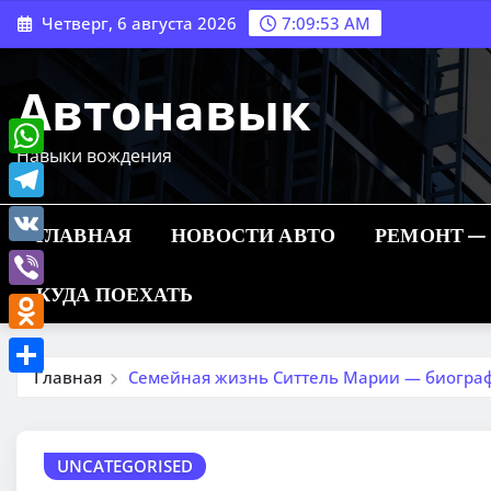
Перейти
Четверг, 6 августа 2026
7:09:54 AM
к
содержимому
Автонавык
Навыки вождения
WhatsApp
Telegram
ГЛАВНАЯ
НОВОСТИ АВТО
РЕМОНТ —
VK
КУДА ПОЕХАТЬ
Viber
Odnoklassniki
Главная
Семейная жизнь Ситтель Марии — биограф
Отправить
UNCATEGORISED