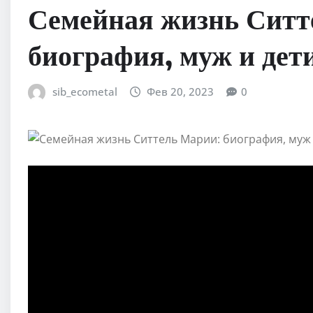
Семейная жизнь Сит
биография, муж и дет
sib_ecometal
Фев 20, 2023
0