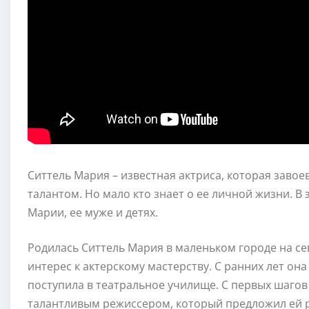
Ситтель Мария – известная актриса, которая заво
талантом. Но мало кто знает о ее личной жизни. В
Марии, ее муже и детях.
Родилась Ситтель Мария в маленьком городе на се
интерес к актерскому мастерству. С ранних лет она
поступила в театральное училище. С первых шагов
талантливым режиссером, который предложил ей ро