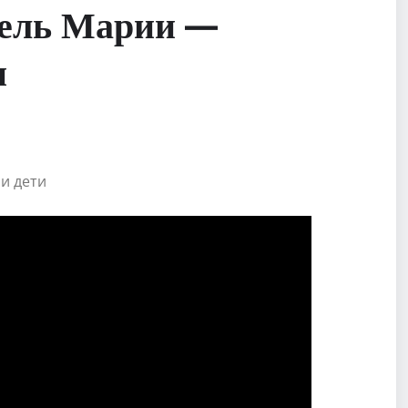
тель Марии —
и