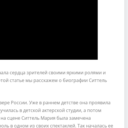
евала сердца зрителей своими яркими ролями и
 этой статье мы расскажем о биографии Ситтель
вере России. Уже в раннем детстве она проявила
 училась в детской актерской студии, а потом
 на сцене Ситтель Мария была замечена
ль в одном из своих спектаклей. Так началась ее