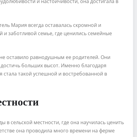
рудолюбивости и настойчивости, она достигала в
тель Мария всегда оставалась скромной и
й и заботливой семье, где ценились семейные
 не оставило равнодушным ее родителей. Они
й достичь больших высот. Именно благодаря
 стала такой успешной и востребованной в
естности
ы в сельской местности, где она научилась ценить
детстве она проводила много времени на ферме