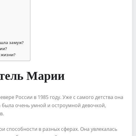
ышла замуж?
рии?
е жизни?
ттель Марии
вере России в 1985 году. Уже с самого детства она
а была очень умной и остроумной девочкой,
в.
и способности в разных сферах. Она увлекалась