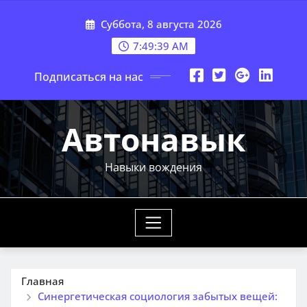
Перейти
Суббота, 8 августа 2026
к
содержимому
7:49:40 AM
Подписаться на нас
Автонавык
Навыки вождения
Главная
Синергетическая социология забытых вещей: