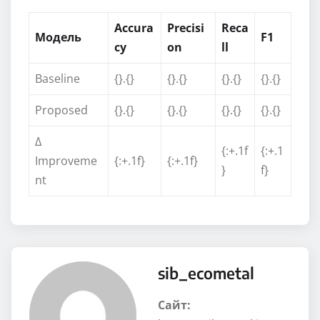
Accura
Precisi
Reca
Модель
F1
cy
on
ll
Baseline
{}.{}
{}.{}
{}.{}
{}.{}
Proposed
{}.{}
{}.{}
{}.{}
{}.{}
Δ
{:+.1f
{:+.1
Improveme
{:+.1f}
{:+.1f}
}
f}
nt
sib_ecometal
Сайт: