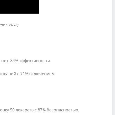
кая съёмка)
сов с 84% эффективности.
ледований с 71% включением.
вку 50 лекарств с 87% безопасностью.