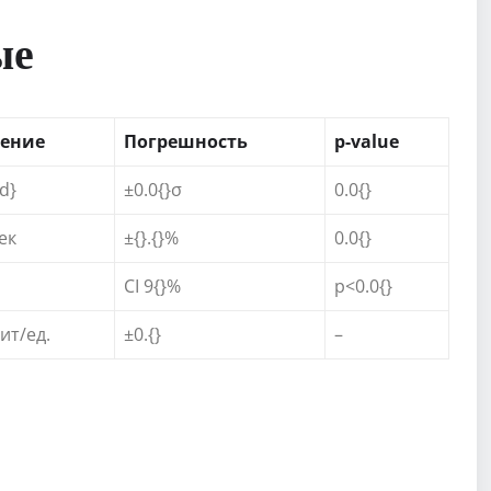
ые
ение
Погрешность
p-value
3d}
±0.0{}σ
0.0{}
сек
±{}.{}%
0.0{}
CI 9{}%
p<0.0{}
бит/ед.
±0.{}
–