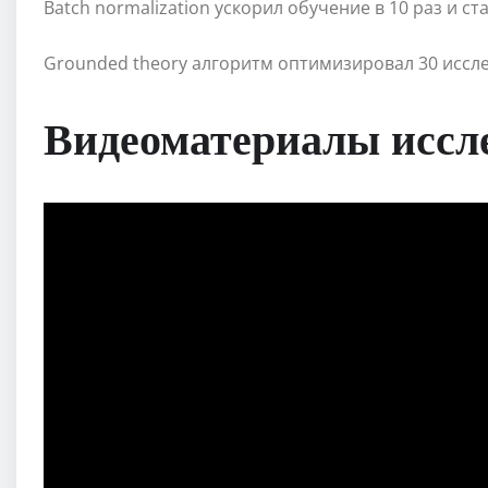
Batch normalization ускорил обучение в 10 раз и с
Grounded theory алгоритм оптимизировал 30 иссл
Видеоматериалы иссл