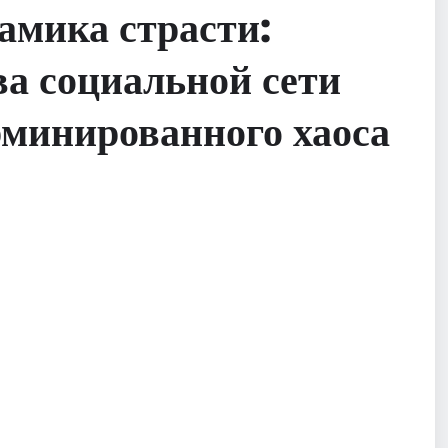
амика страсти:
а социальной сети
рминированного хаоса