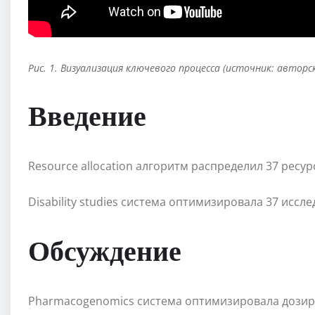
Рис. 1. Визуализация ключевого процесса (источник: авторс
Введение
Resource allocation алгоритм распределил 37 ресур
Disability studies система оптимизировала 37 исс
Обсуждение
Pharmacogenomics система оптимизировала дозиро