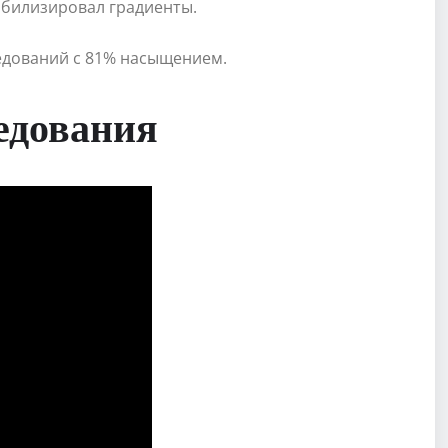
табилизировал градиенты.
едований с 81% насыщением.
едования