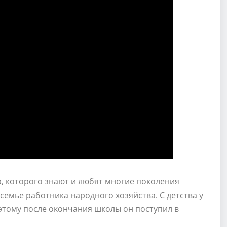
, которого знают и любят многие поколения
 семье работника народного хозяйства. С детства у
оэтому после окончания школы он поступил в