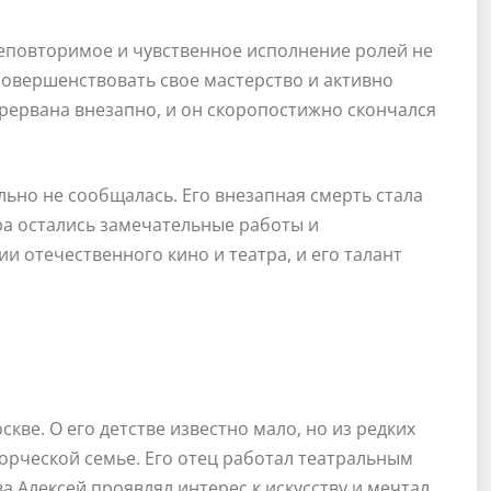
неповторимое и чувственное исполнение ролей не
овершенствовать свое мастерство и активно
прервана внезапно, и он скоропостижно скончался
ьно не сообщалась. Его внезапная смерть стала
ра остались замечательные работы и
ии отечественного кино и театра, и его талант
скве. О его детстве известно мало, но из редких
ворческой семье. Его отец работал театральным
ва Алексей проявлял интерес к искусству и мечтал