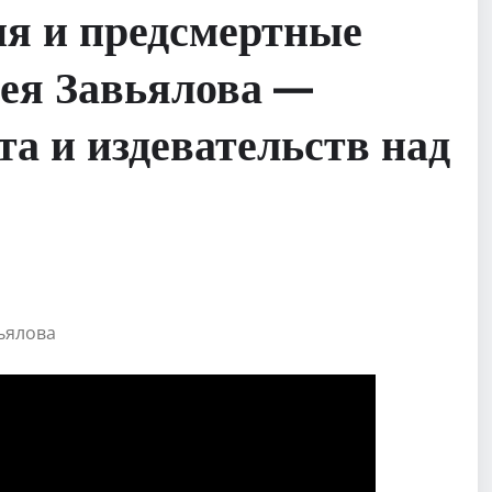
ия и предсмертные
ея Завьялова —
та и издевательств над