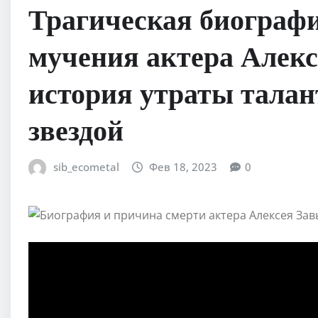
Трагическая биограф
мучения актера Алекс
история утраты талан
звездой
sib_ecometal
Фев 18, 2023
0