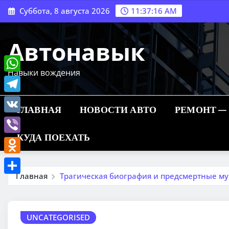
Перейти
Суббота, 8 августа 2026
11:37:17 AM
к
содержимому
Автонавык
Навыки вождения
WhatsApp
Telegram
ГЛАВНАЯ
НОВОСТИ АВТО
РЕМОНТ —
VK
КУДА ПОЕХАТЬ
Viber
Odnoklassniki
Главная
Трагическая биография и предсмертные муч
Отправить
UNCATEGORISED