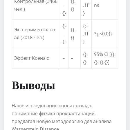
Контрольная (3466
{}.
.
.1f
ns
чел.)
{}
{}
}
{}
{:+
Экспериментальн
{}.
.
.1f
*p<0.0{}
ая (2018 чел.)
{}
{}
}
{}.
95% CI [{}.
Эффект Коэна d
–
–
{}
{}; {}.{}]
Выводы
Наше исследование вносит вклад в
понимание физика прокрастинации,
предлагая новую методологию для анализа
Wasserstein Distance.