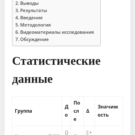
Выводы
Результаты
Введение
Методология
Видеоматериалы исследования
Обсуждение
Статистические
данные
По
Д
Значим
Группа
сл
Δ
о
ость
е
{}
{:+