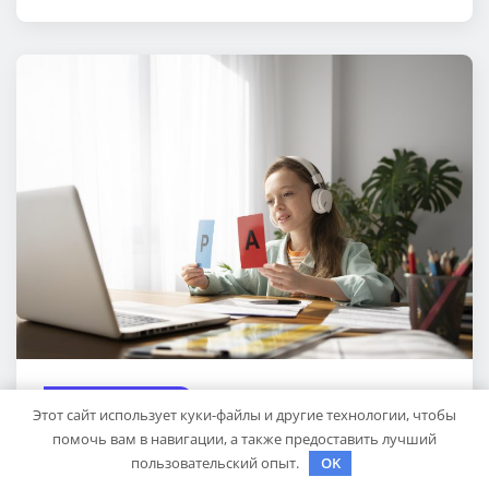
КУДА ПОЕХАТЬ
Этот сайт использует куки-файлы и другие технологии, чтобы
Английский для школьников: как
помочь вам в навигации, а также предоставить лучший
пользовательский опыт.
OK
учить язык с удовольствием