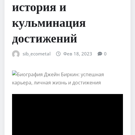
история и
кульминация
достижений
sib_ecometal
Фев 18, 2023
0