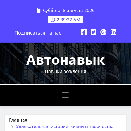
Перейти
Суббота, 8 августа 2026
к
содержимому
2:39:28 AM
Подписаться на нас
Автонавык
Навыки вождения
Главная
Увлекательная история жизни и творчества