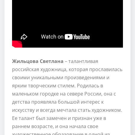
Жильцова Светлана
– талантливая
российская художница, которая прославилась
своими уникальными произведениями и
ярким творческим стилем. Родилась в
маленьком городке на севере России, она с
детства проявляла большой интерес к
искусству и всегда мечтала стать художником.
Ее талант был замечен и признан уже в
раннем возрасте, и она начала свое
художественное образование в одной из