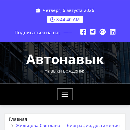
Перейти
Четверг, 6 августа 2026
к
содержимому
8:44:41 AM
Подписаться на нас
Автонавык
Навыки вождения
Главная
Жильцова Светлана — биография, достижения