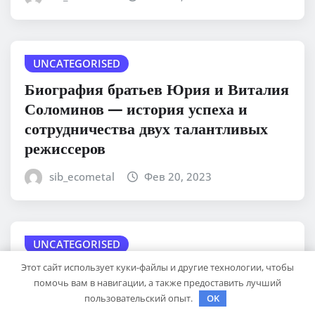
UNCATEGORISED
Биография братьев Юрия и Виталия
Соломинов — история успеха и
сотрудничества двух талантливых
режиссеров
sib_ecometal
Фев 20, 2023
UNCATEGORISED
Причины появления чирия на глазу
Этот сайт использует куки-файлы и другие технологии, чтобы
помочь вам в навигации, а также предоставить лучший
и возможные осложнения
пользовательский опыт.
OK