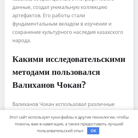
данные, создал уникальную коллекцию
артефактов. Его работы стали
фундаментальным вкладом в изучение и
сохранение культурного наследия казахского
народа.
Какими исследовательскими
методами пользовался
Валиханов Чокан?
Валиханов Чокан использовал различные
методы исследования, включая полевые
Этот сайт использует куки-файлы и другие технологии, чтобы
исследования, сбор этнографических данных,
помочь вам в навигации, а также предоставить лучший
антропологические измерения и обычные
пользовательский опыт.
OK
наблюдения. Он также пользовался