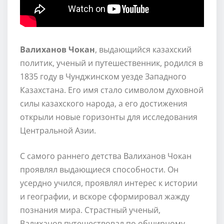
Валиханов Чокан
, выдающийся казахский
политик, ученый и путешественник, родился в
1835 году в Чунджинском уезде Западного
Казахстана. Его имя стало символом духовной
силы казахского народа, а его достижения
открыли новые горизонты для исследования
Центральной Азии.
С самого раннего детства Валиханов Чокан
проявлял выдающиеся способности. Он
усердно учился, проявлял интерес к истории
и географии, и вскоре сформировал жажду
познания мира. Страстный ученый,
Валиханов путешествовал по обширному