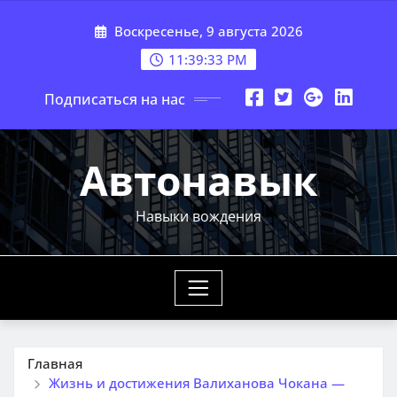
Перейти
Воскресенье, 9 августа 2026
к
содержимому
11:39:34 PM
Подписаться на нас
Автонавык
Навыки вождения
Главная
Жизнь и достижения Валиханова Чокана —