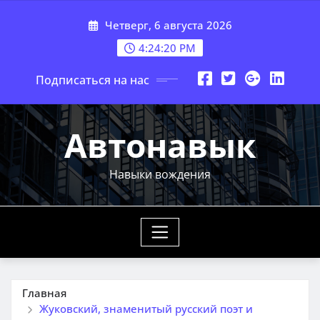
Перейти
Четверг, 6 августа 2026
к
содержимому
4:24:21 PM
Подписаться на нас
Автонавык
Навыки вождения
Главная
Жуковский, знаменитый русский поэт и