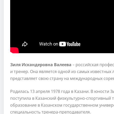
Зиля Искандеровна Валеева
– российская профе
и тренер. Она является одной из самых известных 
представляет свою страну на международных соре
Родилась 13 апреля 1978 года в Казани. В юности 
поступила в Казанский физкультурно-спортивный 
образование в Казанском государственном универс
специальность тренера-преподавателя.