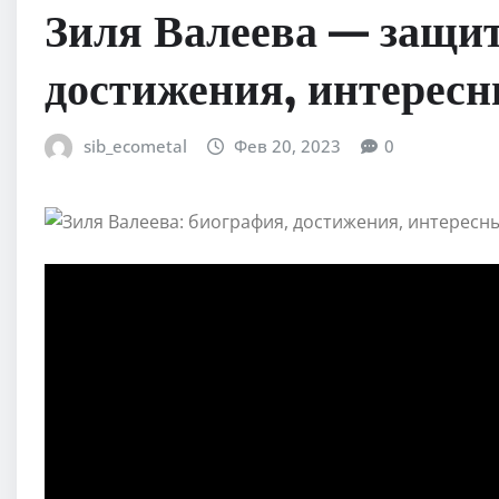
Зиля Валеева — защит
достижения, интерес
sib_ecometal
Фев 20, 2023
0