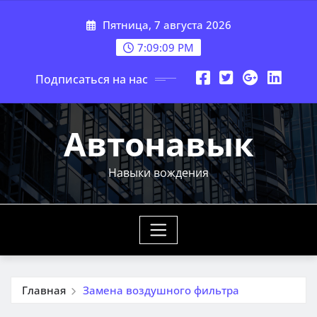
Перейти
Пятница, 7 августа 2026
к
содержимому
7:09:11 PM
Подписаться на нас
Автонавык
Навыки вождения
Главная
Замена воздушного фильтра